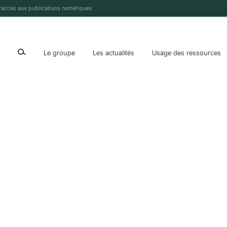
l'accès aux publications numériques
afficher ou cacher la boîte de recherche
Le groupe
Les actualités
Usage des ressources