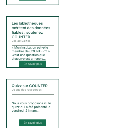
Les bibliothèques
méritent des données
fiables : soutenez
COUNTER
Les actualités
« Mon institution est-elle
membre de COUNTER ? »
C’est une question que
chacun·e est amené·e…
En savoir plus
Quizz sur COUNTER
Usage des ressources
Nous vous proposons ici le
quizz qui a été présenté le
vendredi 21 mars…
En savoir plus